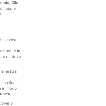
nada, Cile,
lombia, e
e.
e se vive
 natura, e
lo
mpre da dove
 la nostra
zio clienti
re in modo
 unica
.
doverlo