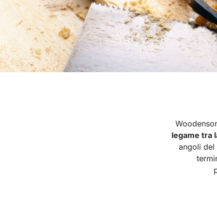
Woodenson è
legame tra l
angoli del
termi