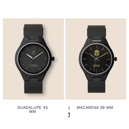
149,00
€
GUADALUPE 45
MACARENA 39 MM
MM
139,00
€