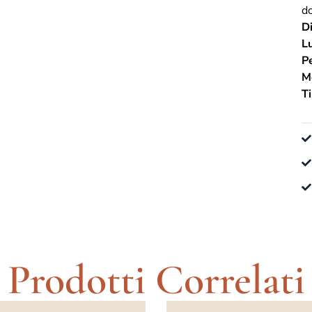
d
Di
Lu
P
M
Ti
Prodotti Correlati