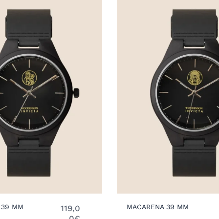
 39 MM
MACARENA 39 MM
119,0
0
€