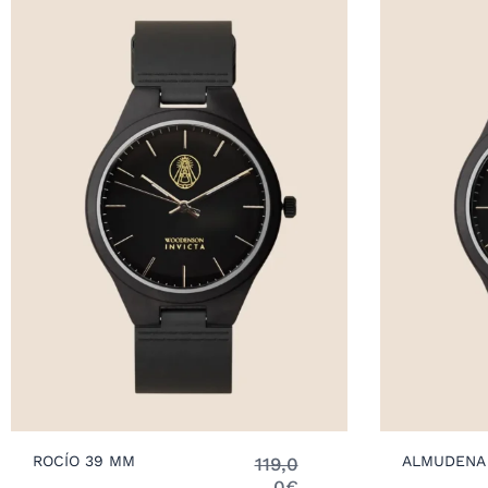
ROCÍO 39 MM
ALMUDENA
119,0
0
€