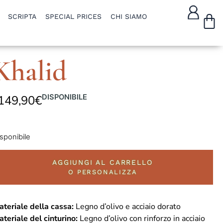
W
SCRIPTA
SPECIAL PRICES
CHI SIAMO
Khalid
149,90
€
DISPONIBILE
sponibile
AGGIUNGI AL CARRELLO
O PERSONALIZZA
teriale della cassa:
Legno d’olivo e acciaio dorato
teriale del cinturino:
Legno d’olivo con rinforzo in acciaio