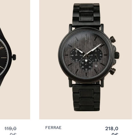
FERRAE
119,0
218,0
0
€
0
€