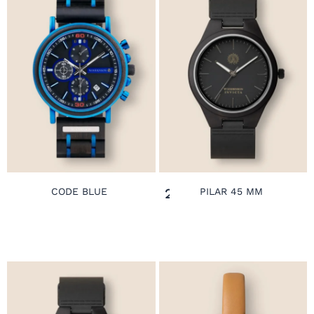
209,00
€
CODE BLUE
PILAR 45 MM