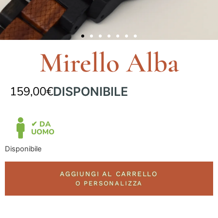
Mirello Alba
159,00
€
DISPONIBILE
✔ DA
UOMO
Disponibile
AGGIUNGI AL CARRELLO
O PERSONALIZZA