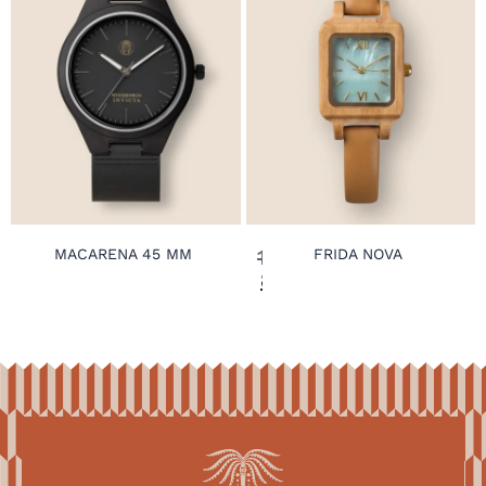
129,00
€
MACARENA 45 MM
FRIDA NOVA
89,00
€