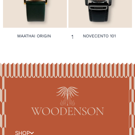
159,00
€
MAATHAI ORIGIN
NOVECENTO 101
SHOP