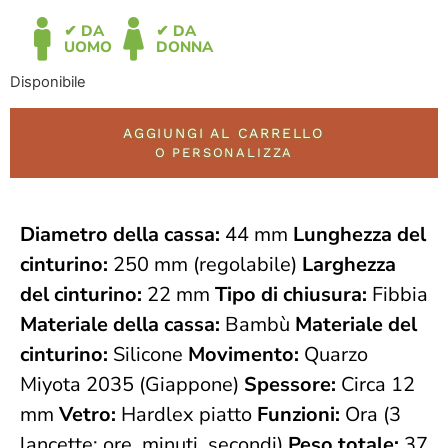
✔ DA
✔ DA
UOMO
DONNA
Disponibile
AGGIUNGI AL CARRELLO
O PERSONALIZZA
Diametro della cassa:
44 mm
Lunghezza del
cinturino:
250 mm (regolabile)
Larghezza
del cinturino:
22 mm
Tipo di chiusura:
Fibbia
Materiale della cassa:
Bambù
Materiale del
cinturino:
Silicone
Movimento:
Quarzo
Miyota 2035 (Giappone)
Spessore:
Circa 12
mm
Vetro:
Hardlex piatto
Funzioni:
Ora (3
lancette: ore, minuti, secondi)
Peso totale:
37